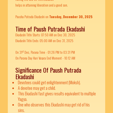
helps in attaining liberation and a good son.
Pausha Putrada Ekadashi on
Tuesday, December 30, 2025
Time of Paush Putrada Ekadashi
Ekadashi Tithi Starts: 07:50 AM on Dec 30, 2025
Ekadashi Tithi Ends: 05:00 AM on Dec 31, 2025
st
On 31
Dec, Parana Time - 01:26 PM to 03:31 PM
On Parana Day Hari Vasara End Moment - 10:12 AM
Significance Of Paush Putrada
Ekadashi
Devotees could get enlightenment (Moksh).
A devotee may get a child.
This Ekadashi fast gives results equivalent to multiple
Yagya.
One who observes this Ekadashi may get rid of his
sins.