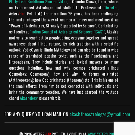
Pt. Jyotishi Buddhram Sharma Vatsa
, - Chandni Chowk, Delhi] who is
Rating: 5
Chandra Makhan
an Experienced Astrologer and skilled IT Professional (
Director,
Axters
Hub
Pvt. Ltd.
) for more than 26 years, has been challenging
Is géén Vedische "mythologie" het is geschiedenis!
the limits, changed the way of acumen of mass and mentions it as
Verder is het geweldige site.
“Power of Nakshatras, Strongly Supported by Science”. Contributing
as faculty at
"Indian Council of Astrological Sciences (ICAS)”
, Akash's
Rating: 4
Chandra Makhan
motive is to reach out to people, bring everyone together and spread
awareness about Hindu culture, its rich tradition with a scientific
outlook. VedicGyan is Hindu Mythology and can also be found in wide
Enriched with spiritual knowledge , punctual and too
range of translated popular texts, such as the Panchtantra and
good to believe in today's fabricated world. A big fan
Hitopadesha. They include stories and logical answers to many
of Your's Jai Shree Ram
questions including, how and why cosmos originated (Hindu
Cosmology, Cosmogony); how and why life forms originated
Rating: 5
Harsh Mahinder Vohra
(Anthropogony); how God originated (theogony) etc. This is his one of
the small efforts from him to get connected with individuals and
Rating: 5
Meenu
bring the community together. We have just started the youtube
chanel
Akashology
, please visit it.
He is the best
Rating: 5
Mukesh uniyal
FOR ANY QUERY YOU CAN MAIL ON
akashtheastrologer@gmail.com
Akash ji, is not only a good Astrologer but also a very
© 2026 AXTERS
HUB
PVT. LTD. | VISIT US AT
WWW.AXTERS.COM
good human being, always ready to help everyone. I