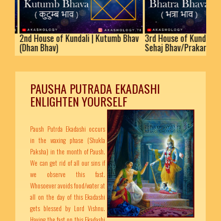
2nd House of Kundali | Kutumb Bhav
3rd House of Kundali | Bhatr
(Dhan Bhav)
Sehaj Bhav/Prakaram
PAUSHA PUTRADA EKADASHI
ENLIGHTEN YOURSELF
Paush Putrda Ekadashi occurs
in the waxing phase (Shukla
Paksha) in the month of Paush.
We can get rid of all our sins if
we observe this fast.
Whosoever avoids food/water at
all on the day of this Ekadashi
gets blessed by Lord Vishnu.
Having the fast on this Ekadashi