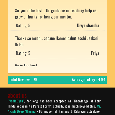
Sir you r the best... Ur guidance ur teaching help us
grow... Thanks for being our mentor.
Rating: 5
Divya chandra
Thanku so much... aapane Hamen bahut acchi Jankari
Di Hai
Rating: 5
Priya
He is the best
Rating: 5
Mukesh uniyal
Total Reviews : 79
Average rating : 4.94
Nice article with detailed explanation.
Rating: 5
Arjun
about us
“VedicGyan”
, for long has been accepted as “Knowledge of Four
Prachtig verteld en zo mooi uitgelegd. Bharat desh
Hindu Vedas in its Purest Form”; actually, it is much beyond this.
Mr.
ki jay ho!
Akash Deep Sharma
- [Grandson of Famous & Reknown astrologer