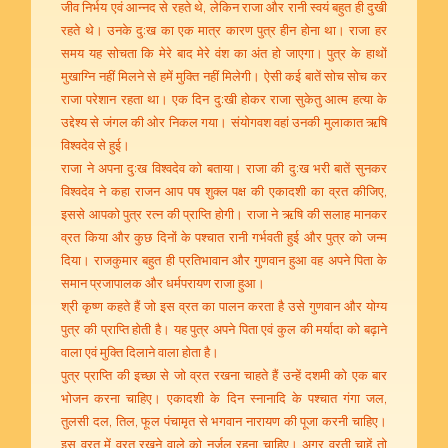
जीव निर्भय एवं आन्नद से रहते थे, लेकिन राजा और रानी स्वयं बहुत ही दुखी
रहते थे। उनके दु:ख का एक मात्र कारण पुत्र हीन होना था। राजा हर
समय यह सोचता कि मेरे बाद मेरे वंश का अंत हो जाएगा। पुत्र के हाथों
मुखाग्नि नहीं मिलने से हमें मुक्ति नहीं मिलेगी। ऐसी कई बातें सोच सोच कर
राजा परेशान रहता था। एक दिन दु:खी होकर राजा सुकेतु आत्म हत्या के
उद्देश्य से जंगल की ओर निकल गया। संयोगवश वहां उनकी मुलाकात ऋषि
विश्वदेव से हुई।
राजा ने अपना दु:ख विश्वदेव को बताया। राजा की दु:ख भरी बातें सुनकर
विश्वदेव ने कहा राजन आप पष शुक्ल पक्ष की एकादशी का व्रत कीजिए,
इससे आपको पुत्र रत्न की प्राप्ति होगी। राजा ने ऋषि की सलाह मानकर
व्रत किया और कुछ दिनों के पश्चात रानी गर्भवती हुई और पुत्र को जन्म
दिया। राजकुमार बहुत ही प्रतिभावान और गुणवान हुआ वह अपने पिता के
समान प्रजापालक और धर्मपरायण राजा हुआ।
श्री कृष्ण कहते हैं जो इस व्रत का पालन करता है उसे गुणवान और योग्य
पुत्र की प्राप्ति होती है। यह पुत्र अपने पिता एवं कुल की मर्यादा को बढ़ाने
वाला एवं मुक्ति दिलाने वाला होता है।
पुत्र प्राप्ति की इच्छा से जो व्रत रखना चाहते हैं उन्हें दशमी को एक बार
भोजन करना चाहिए। एकादशी के दिन स्नानादि के पश्चात गंगा जल,
तुलसी दल, तिल, फूल पंचामृत से भगवान नारायण की पूजा करनी चाहिए।
इस व्रत में व्रत रखने वाले को नर्जल रहना चाहिए। अगर व्रती चाहें तो