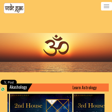
Toggle
navigatio
Akashology
Learn Astrology