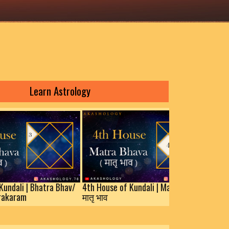
arn Astrology
 Bhatra Bhav/
4th House of Kundali | Matra Bhav/
मातृ भाव