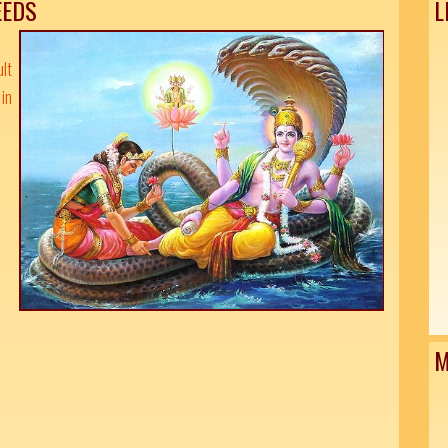
EEDS
L
ult
in
M