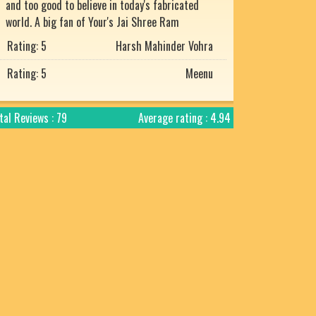
Rating: 5
Harsh Mahinder Vohra
Rating: 5
Meenu
He is the best
Rating: 5
Mukesh uniyal
tal Reviews : 79
Average rating : 4.94
Akash ji, is not only a good Astrologer but also
a very good human being, always ready to help
everyone. I am trying to learn from him. I feel
really proud to have such a nice guru.
Rating: 5
PANKAJ SHRIVASTAV
He is the best
Rating: 5
Mukesh uniyal
I am very grateful to God that I met Aakash sir