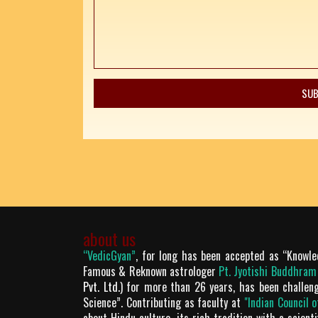
about us
“VedicGyan”
, for long has been accepted as “Knowle
Famous & Reknown astrologer
Pt. Jyotishi Buddhra
Pvt. Ltd.
) for more than 26 years, has been challen
Science”. Contributing as faculty at
"Indian Council 
about Hindu culture, its rich tradition with a scien