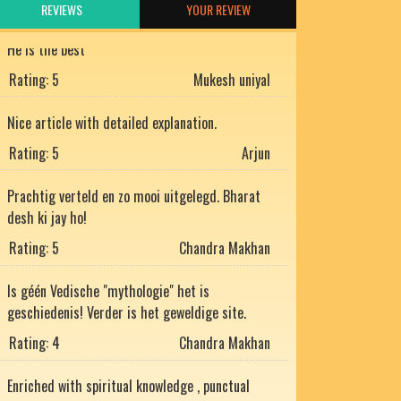
He is the best
REVIEWS
YOUR REVIEW
Rating: 5
Mukesh uniyal
Nice article with detailed explanation.
Rating: 5
Arjun
Prachtig verteld en zo mooi uitgelegd. Bharat
desh ki jay ho!
Rating: 5
Chandra Makhan
Is géén Vedische "mythologie" het is
geschiedenis! Verder is het geweldige site.
Rating: 4
Chandra Makhan
Enriched with spiritual knowledge , punctual
and too good to believe in today's fabricated
world. A big fan of Your's Jai Shree Ram