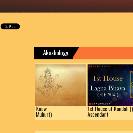
Akashology
anteras | Know
1st House of Kundali | (Lagna)
uspicious Muhurt)
Ascendant