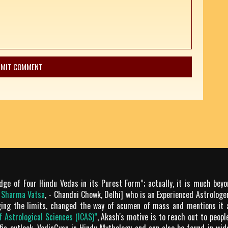
dge of Four Hindu Vedas in its Purest Form”; actually, it is much bey
m Sharma Vatsa
, - Chandni Chowk, Delhi] who is an Experienced Astrologer
ging the limits, changed the way of acumen of mass and mentions it 
of Astrological Sciences (ICAS)”
, Akash's motive is to reach out to peop
tific outlook. VedicGyan is Hindu Mythology and can also be found in wi